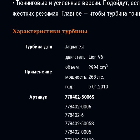
• Тюнинговые и усиленные версии. Подойдут, ес
жёстких режимах. Главное — чтобы турбина точн
Характеристики турбины
Турбина для
Jaguar XJ
двигатель:
Lion V6
3
объём:
2994 cm
Применение
мощность:
268 л.с.
год:
с 01.2010
Артикул
778402-5006S
778402-0006
778402-6
778402-5005S
778402-0005