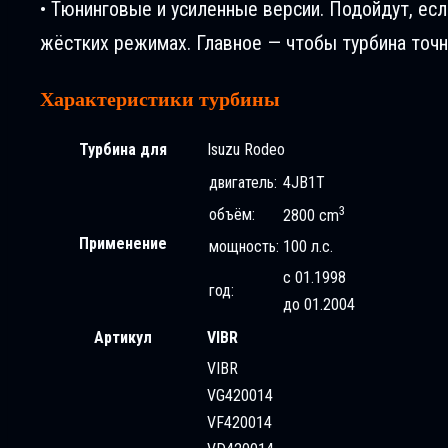
• Тюнинговые и усиленные версии. Подойдут, ес
жёстких режимах. Главное — чтобы турбина точн
Характеристики турбины
Турбина для
Isuzu Rodeo
двигатель:
4JB1T
3
объём:
2800 cm
Применение
мощность:
100 л.с.
с 01.1998
год:
до 01.2004
Артикул
VIBR
VIBR
VG420014
VF420014