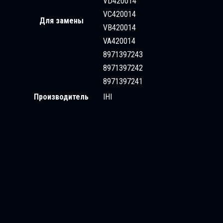
VD420014
VC420014
Для замены
VB420014
VA420014
8971397243
8971397242
8971397241
Производитель
IHI