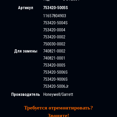
Артикул
753420-5005S
11657804903
753420-5004S
753420-0004
753420-0002
750030-0002
Для замены
740821-0002
740821-0001
753420-0005
753420-5006S
753420-9006S
753420-5006Jr
Производитель
Honeywell/Garrett
Требуется отремонтировать?
Звоните!