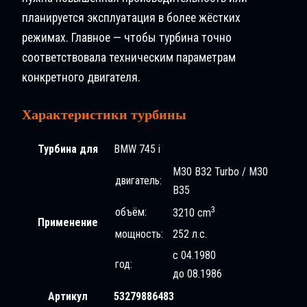
планируется эксплуатация в более жёстких
режимах. Главное — чтобы турбина точно
соответствовала техническим параметрам
конкретного двигателя.
Характеристики турбины
Турбина для
BMW 745 i
M30 B32 Turbo / M30
двигатель:
B35
3
объём:
3210 cm
Применение
мощность:
252 л.с.
с 04.1980
год:
до 08.1986
Артикул
53279886483