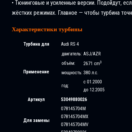
• Тюнинговые и усиленные версии. Подойдут, ес
жёстких режимах. Главное — чтобы турбина точн
Характеристики турбины
Турбина для
Audi RS 4
двигатель:
ASJ/AZR
3
объём:
2671 cm
Применение
мощность:
380 л.с.
с 01.2000
год:
до 12.2005
Артикул
53049880026
078145704M
078145704MX
Для замены
078145704MV